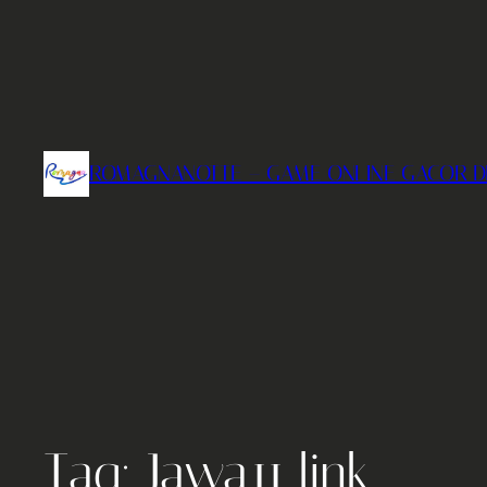
ROMAGNANOTTE – GAME ONLINE GACOR DE
Tag:
Jawa11 link