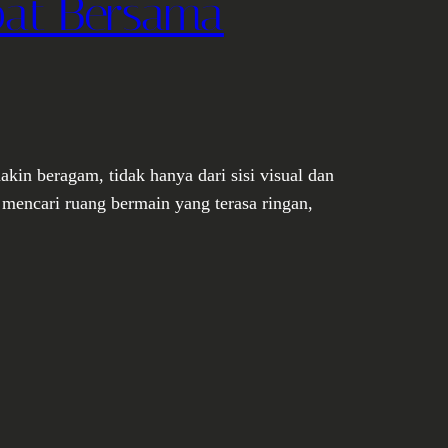
bat Bersama
n beragam, tidak hanya dari sisi visual dan
mencari ruang bermain yang terasa ringan,