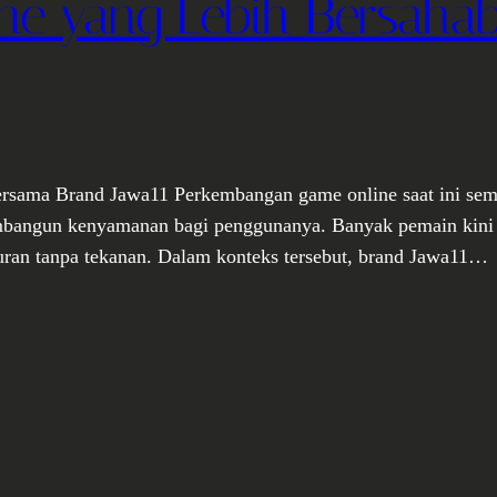
ne yang Lebih Bersaha
sama Brand Jawa11 Perkembangan game online saat ini semaki
 membangun kenyamanan bagi penggunanya. Banyak pemain kini 
an tanpa tekanan. Dalam konteks tersebut, brand Jawa11…