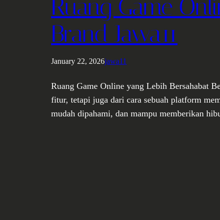
Ruang Game Onli
Brand Jawa11
January 22, 2026
jawa11
Ruang Game Online yang Lebih Bersahabat Ber
fitur, tetapi juga dari cara sebuah platform
mudah dipahami, dan mampu memberikan hibur