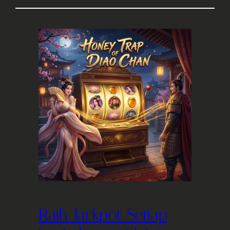
Raih Jackpot Setiap