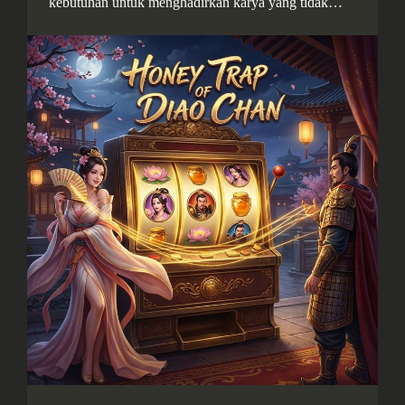
kebutuhan untuk menghadirkan karya yang tidak…