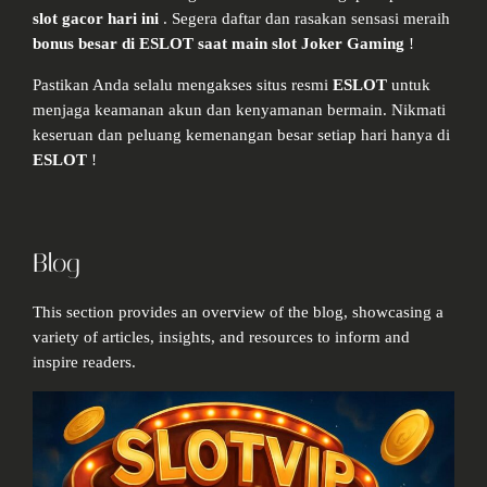
slot gacor hari ini
. Segera daftar dan rasakan sensasi meraih
bonus besar di ESLOT saat main slot Joker Gaming
!
Pastikan Anda selalu mengakses situs resmi
ESLOT
untuk
menjaga keamanan akun dan kenyamanan bermain. Nikmati
keseruan dan peluang kemenangan besar setiap hari hanya di
ESLOT
!
Blog
This section provides an overview of the blog, showcasing a
variety of articles, insights, and resources to inform and
inspire readers.