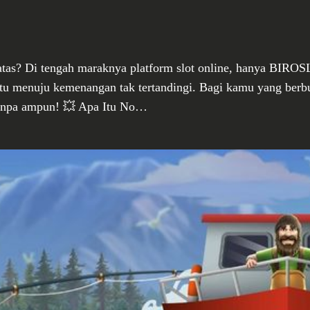
batas? Di tengah maraknya platform slot online, hanya BIRO
u menuju kemenangan tak tertandingi. Bagi kamu yang berbur
r tanpa ampun! 💥 Apa Itu No…