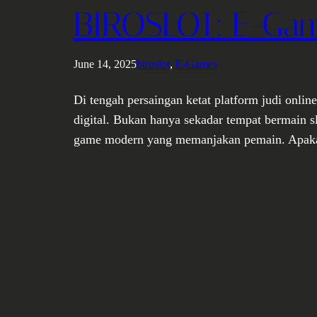
BIROSLOT: E-Games
June 14, 2025
biroslot
, 
E-Games
Di tengah persaingan ketat platform judi onli
digital. Bukan hanya sekadar tempat bermain s
game modern yang memanjakan pemain. Apak