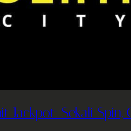
 Jackpot: Sekali Spin,