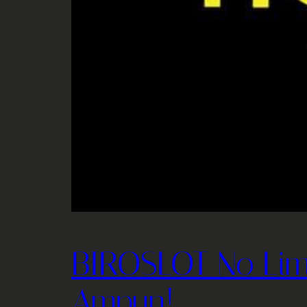
BIROSLOT No Limit
Ampun!