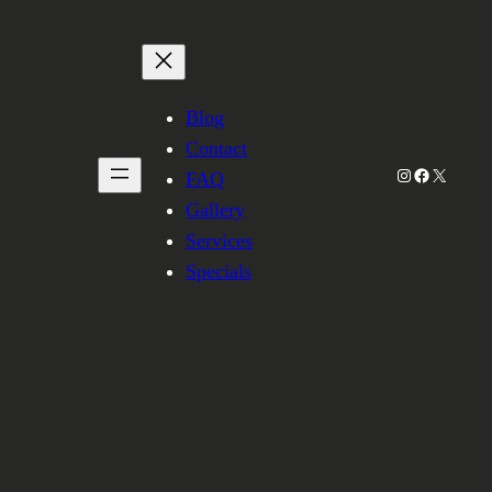
Blog
Contact
Instagram
Facebook
X
FAQ
Gallery
Services
Specials