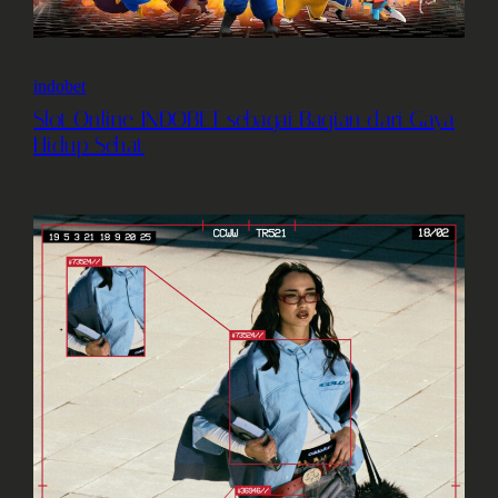
indobet
Slot Online INDOBET sebagai Bagian dari Gaya
Hidup Sehat