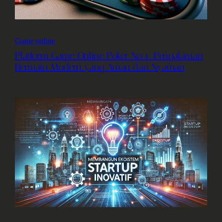
Game online
Platform Game Online Poker No 1: Pengalaman
Bermain Modern yang Aman dan Nyaman