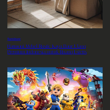
furniture
Harmoni Mebel Rustic Kayu Daur Ulang
Premium Indonesia untuk Ruang Estetis