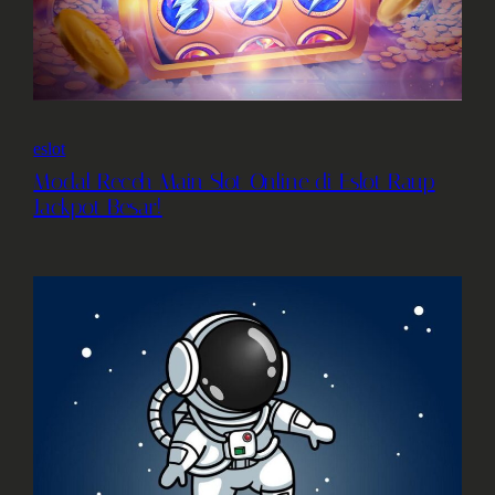
eslot
Modal Receh Main Slot Online di Eslot Raup
Jackpot Besar!