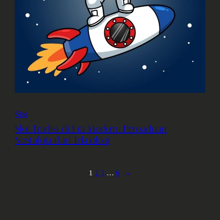
Slot
Slot Tradisi di Era Modern: Perpaduan
Nostalgia dan Teknologi
1
2
3
…
6
→