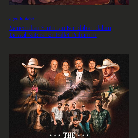
agendunia55
Menemukan Sentuhan Keindahan dalam
Jadwal Nutcracker Ballet Pilihanmu