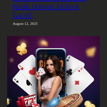
Klasik dengan Jackpot
Gacor!
August 12, 2025