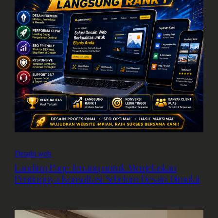
Desain web
Landing Page Tenang untuk Menjelaskan
Pentingnya Konsultasi Sebelum Desain Dimulai