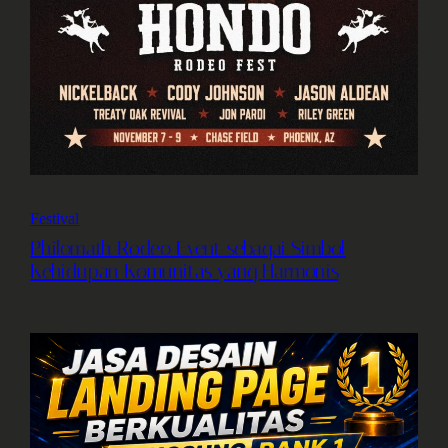
Festival
Philomath Rodeo Event sebagai Simbol
Kehidupan Komunitas yang Harmonis