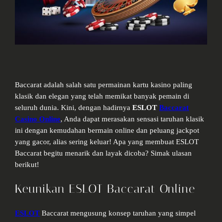
Baccarat adalah salah satu permainan kartu kasino paling
klasik dan elegan yang telah memikat banyak pemain di
seluruh dunia. Kini, dengan hadirnya
ESLOT
Baccarat
Casino Online
, Anda dapat merasakan sensasi taruhan klasik
ini dengan kemudahan bermain online dan peluang jackpot
yang gacor, alias sering keluar! Apa yang membuat ESLOT
Baccarat begitu menarik dan layak dicoba? Simak ulasan
berikut!
Keunikan ESLOT Baccarat Online
ESLOT
Baccarat mengusung konsep taruhan yang simpel