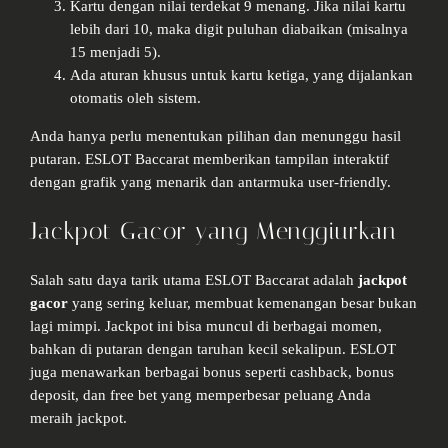
Kartu dengan nilai terdekat 9 menang. Jika nilai kartu
lebih dari 10, maka digit puluhan diabaikan (misalnya
15 menjadi 5).
Ada aturan khusus untuk kartu ketiga, yang dijalankan
otomatis oleh sistem.
Anda hanya perlu menentukan pilihan dan menunggu hasil
putaran. ESLOT Baccarat memberikan tampilan interaktif
dengan grafik yang menarik dan antarmuka user-friendly.
Jackpot Gacor yang Menggiurkan
Salah satu daya tarik utama ESLOT Baccarat adalah
jackpot
gacor
yang sering keluar, membuat kemenangan besar bukan
lagi mimpi. Jackpot ini bisa muncul di berbagai momen,
bahkan di putaran dengan taruhan kecil sekalipun. ESLOT
juga menawarkan berbagai bonus seperti cashback, bonus
deposit, dan free bet yang memperbesar peluang Anda
meraih jackpot.