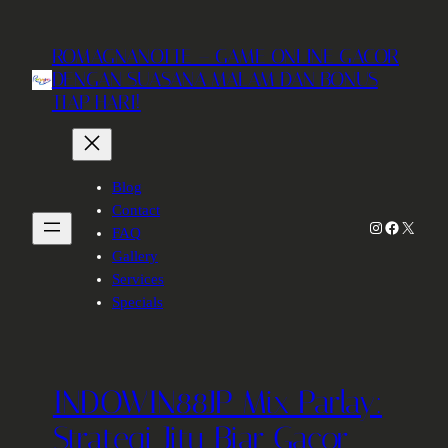
Skip
to
ROMAGNANOTTE – GAME ONLINE GACOR
content
DENGAN SUASANA MALAM DAN BONUS
TIAP HARI!
Blog
Contact
Instagram
Facebook
X
FAQ
Gallery
Services
Specials
INDOWIN88JP Mix Parlay:
Strategi Jitu Biar Gacor