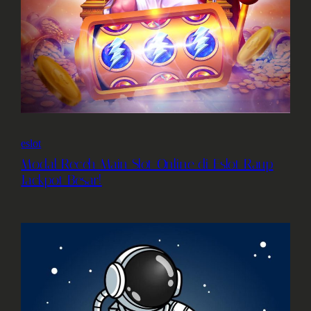
eslot
Modal Receh Main Slot Online di Eslot Raup
Jackpot Besar!