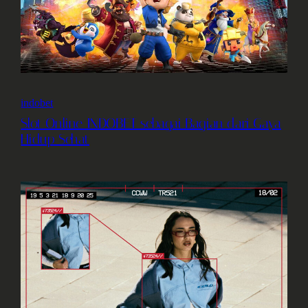
indobet
Slot Online INDOBET sebagai Bagian dari Gaya
Hidup Sehat