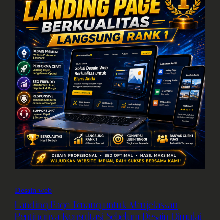
Desain web
Landing Page Tenang untuk Menjelaskan
Pentingnya Konsultasi Sebelum Desain Dimulai