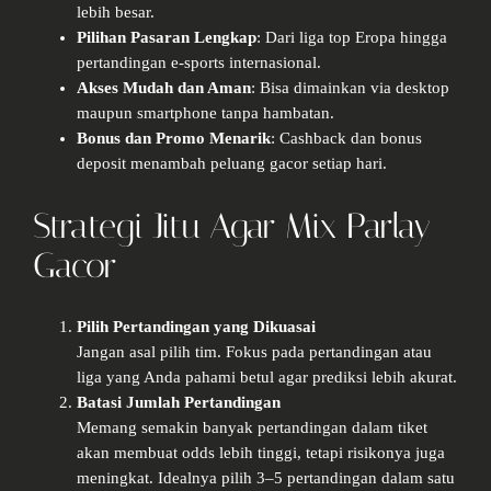
lebih besar.
Pilihan Pasaran Lengkap
: Dari liga top Eropa hingga
pertandingan e-sports internasional.
Akses Mudah dan Aman
: Bisa dimainkan via desktop
maupun smartphone tanpa hambatan.
Bonus dan Promo Menarik
: Cashback dan bonus
deposit menambah peluang gacor setiap hari.
Strategi Jitu Agar Mix Parlay
Gacor
Pilih Pertandingan yang Dikuasai
Jangan asal pilih tim. Fokus pada pertandingan atau
liga yang Anda pahami betul agar prediksi lebih akurat.
Batasi Jumlah Pertandingan
Memang semakin banyak pertandingan dalam tiket
akan membuat odds lebih tinggi, tetapi risikonya juga
meningkat. Idealnya pilih 3–5 pertandingan dalam satu