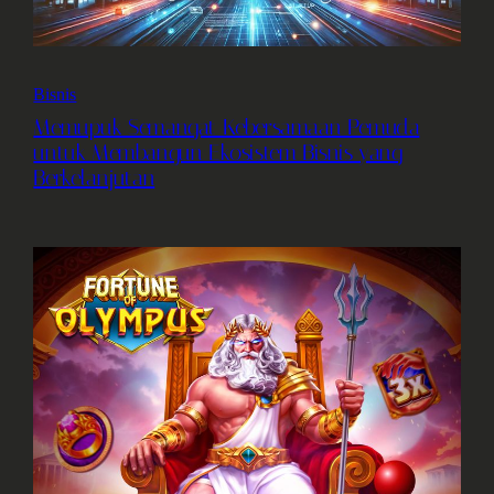
Bisnis
Memupuk Semangat Kebersamaan Pemuda
untuk Membangun Ekosistem Bisnis yang
Berkelanjutan