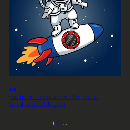
Slot
Slot Tradisi di Era Modern: Perpaduan
Nostalgia dan Teknologi
1
2
3
…
6
→