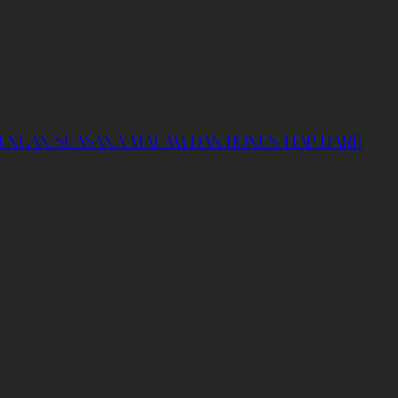
NGAN SUASANA MALAM DAN BONUS TIAP HARI!