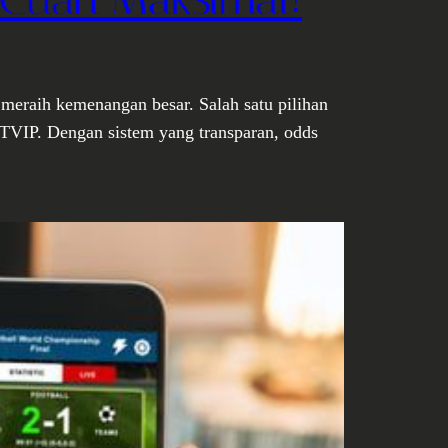
 meraih kemenangan besar. Salah satu pilihan
LOTVIP. Dengan sistem yang transparan, odds