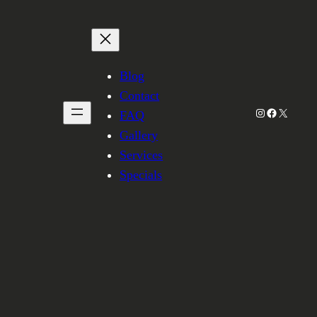
Blog
Contact
Instagram
Facebook
X
FAQ
Gallery
Services
Specials