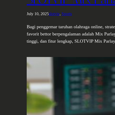
July 10, 2025
slotvip
, 
Sports
Bagi penggemar taruhan olahraga online, strat
favorit bettor berpengalaman adalah Mix Parla
tinggi, dan fitur lengkap, SLOTVIP Mix Parlay