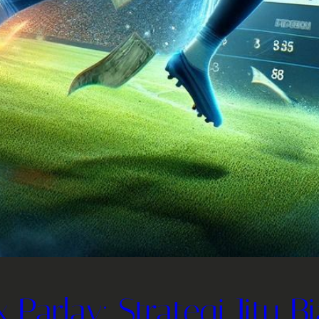
arlay: Strategi Jitu Bi